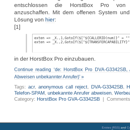
entschlossen die HorstBox Pro von
anzuschaffen. Mit dem offenen System und A
Lösung von
hier
:
[1]
exten => _X.,1,GotoIf($["${CALLERID(num)}" = ""
exten => _X.,2,GotoIf($["${TRANSFERCAPABILITY}"
in der HorstBox Pro einzubauen.
Continue reading ‘de: HorstBox Pro DVA-G3342SB,
Abweisen unbekannter Anrufer)’ »
Tags:
acr
,
anonymous call reject
,
DVA-G3342SB
,
H
Telefon-SPAM
,
unbekannte Anrufer abweisen
,
Werbea
Category:
HorstBox Pro GVA-G3342SB
|
Comments
Entries (RSS)
and
C