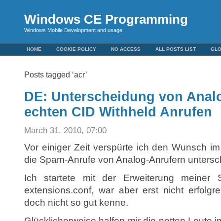
Windows CE Programming
Windows Mobile Development and usage
HOME
COOKIE POLICY
NO ACCESS
ALL POSTS LIST
GL
Posts tagged ‘acr’
DE: Unterscheidung von Anal
echten CID Withheld Anrufen
March 31, 2010, 07:00
Vor einiger Zeit verspürte ich den Wunsch i
die Spam-Anrufe von Analog-Anrufern untersc
Ich startete mit der Erweiterung meiner
extensions.conf, war aber erst nicht erfolgr
doch nicht so gut kenne.
Glücklicherweise halfen mir die netten Leute i