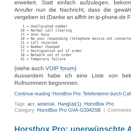
erweitert. Statt einfach aufzulegen, bek
Anrufer nun die Nachricht, dass die gewäh
vergeben ist (Danke an alfhh im ip-phone.de 
    1 = Unallocated number

   16 = Normal call clearing

   17 = User busy

   18 = No user responding (telephone device not connecte
   21 = Call rejected

   22 = Number changed

   27 = Destignation out of order

   38 = Network out of order

   41 = Temporary failure
(siehe auch
VOIP forum
)
Ausserdem habe ich eine Liste von bek
Rufnummern begonnnen.
Continue reading ‘HorstBox Pro: Telefonterror durch Cal
Tags:
acr
,
asterisk
,
HangUp(1)
,
HorstBox Pro
Category:
HorstBox Pro GVA-G3342SB
|
Comments
Horstbox Pro: unerwünschte A