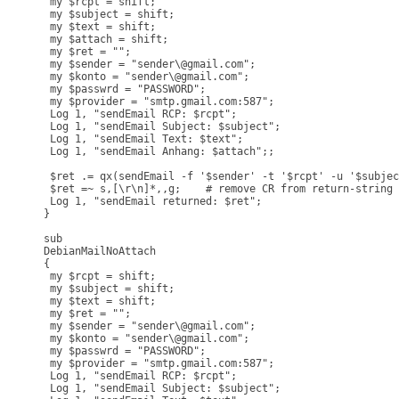
 my $rcpt = shift;

 my $subject = shift; 

 my $text = shift;

 my $attach = shift; 

 my $ret = "";

 my $sender = "sender\@gmail.com"; 

 my $konto = "sender\@gmail.com";

 my $passwrd = "PASSWORD";

 my $provider = "smtp.gmail.com:587";

 Log 1, "sendEmail RCP: $rcpt";

 Log 1, "sendEmail Subject: $subject";

 Log 1, "sendEmail Text: $text";

 Log 1, "sendEmail Anhang: $attach";;

 $ret .= qx(sendEmail -f '$sender' -t '$rcpt' -u '$subjec
 $ret =~ s,[\r\n]*,,g;    # remove CR from return-string 

 Log 1, "sendEmail returned: $ret"; 

}

sub 

DebianMailNoAttach 

{ 

 my $rcpt = shift;

 my $subject = shift; 

 my $text = shift;

 my $ret = "";

 my $sender = "sender\@gmail.com"; 

 my $konto = "sender\@gmail.com";

 my $passwrd = "PASSWORD";

 my $provider = "smtp.gmail.com:587";

 Log 1, "sendEmail RCP: $rcpt";

 Log 1, "sendEmail Subject: $subject";
