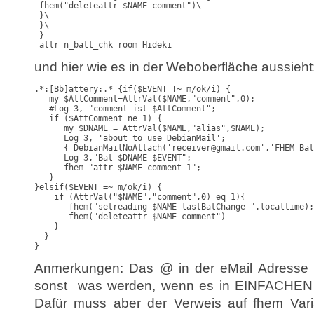
 fhem("deleteattr $NAME comment")\

 }\

 }\

 }

 attr n_batt_chk room Hideki
und hier wie es in der Weboberfläche aussieht
.*:[Bb]attery:.* {if($EVENT !~ m/ok/i) {

   my $AttComment=AttrVal($NAME,"comment",0);

   #Log 3, "comment ist $AttComment";

   if ($AttComment ne 1) {

      my $DNAME = AttrVal($NAME,"alias",$NAME);

      Log 3, 'about to use DebianMail';

      { DebianMailNoAttach('receiver@gmail.com','FHEM Bat
      Log 3,"Bat $DNAME $EVENT";

      fhem "attr $NAME comment 1";

   }

}elsif($EVENT =~ m/ok/i) {

    if (AttrVal("$NAME","comment",0) eq 1){

       fhem("setreading $NAME lastBatChange ".localtime);

       fhem("deleteattr $NAME comment")

    }

  }

}
Anmerkungen: Das @ in der eMail Adresse 
sonst was werden, wenn es in EINFACHEN A
Dafür muss aber der Verweis auf fhem Var