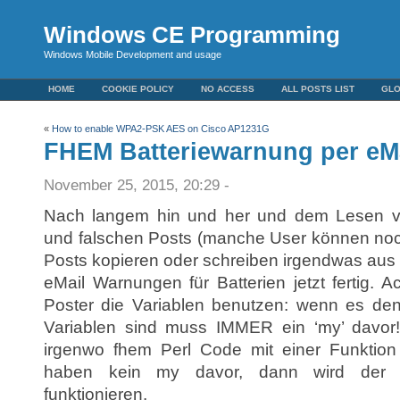
Windows CE Programming
Windows Mobile Development and usage
HOME
COOKIE POLICY
NO ACCESS
ALL POSTS LIST
GL
«
How to enable WPA2-PSK AES on Cisco AP1231G
FHEM Batteriewarnung per eM
November 25, 2015, 20:29 -
Nach langem hin und her und dem Lesen vo
und falschen Posts (manche User können noch 
Posts kopieren oder schreiben irgendwas aus
eMail Warnungen für Batterien jetzt fertig. 
Poster die Variablen benutzen: wenn es denn
Variablen sind muss IMMER ein ‘my’ davor
irgenwo fhem Perl Code mit einer Funktion 
haben kein my davor, dann wird der w
funktionieren.