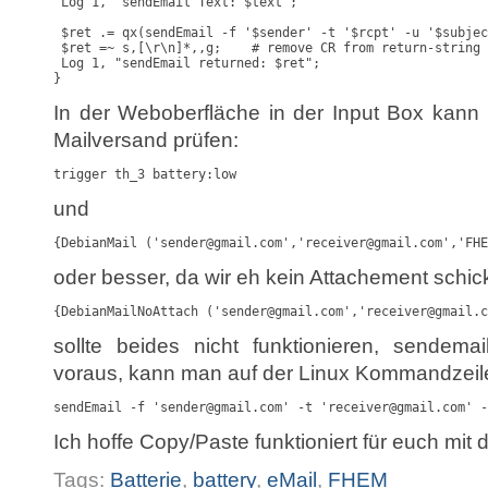
 Log 1, "sendEmail Text: $text";

 $ret .= qx(sendEmail -f '$sender' -t '$rcpt' -u '$subjec
 $ret =~ s,[\r\n]*,,g;    # remove CR from return-string 

 Log 1, "sendEmail returned: $ret"; 

}
In der Weboberfläche in der Input Box kann
Mailversand prüfen:
trigger th_3 battery:low
und
{DebianMail ('sender@gmail.com','receiver@gmail.com','FH
oder besser, da wir eh kein Attachement schic
{DebianMailNoAttach ('sender@gmail.com','receiver@gmail.
sollte beides nicht funktionieren, sendemail
voraus, kann man auf der Linux Kommandzeile
sendEmail -f 'sender@gmail.com' -t 'receiver@gmail.com' 
Ich hoffe Copy/Paste funktioniert für euch mit 
Tags:
Batterie
,
battery
,
eMail
,
FHEM