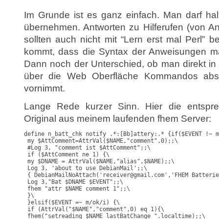
Im Grunde ist es ganz einfach. Man darf halt
übernehmen. Antworten zu Hilferufen (von 
sollten auch nicht mit “Lern erst mal Perl”
kommt, dass die Syntax der Anweisungen ma
Dann noch der Unterschied, ob man direkt in 
über die Web Oberfläche Kommandos abs
vornimmt.
Lange Rede kurzer Sinn. Hier die entspre
Original aus meinem laufenden fhem Server:
define n_batt_chk notify .*:[Bb]attery:.* {if($EVENT !~ m
 my $AttComment=AttrVal($NAME,"comment",0);;\

 #Log 3, "comment ist $AttComment";;\

 if ($AttComment ne 1) {\

 my $DNAME = AttrVal($NAME,"alias",$NAME);;\

 Log 3, 'about to use DebianMail';;\

 { DebianMailNoAttach('receiver@gmail.com','FHEM Batterie
 Log 3,"Bat $DNAME $EVENT";;\

 fhem "attr $NAME comment 1";;\

 }\

 }elsif($EVENT =~ m/ok/i) {\

 if (AttrVal("$NAME","comment",0) eq 1){\

 fhem("setreading $NAME lastBatChange ".localtime);;\
