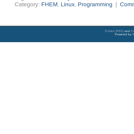
Category:
FHEM
,
Linux
,
Programming
|
Com
Entries (RSS)
and
C
Powered by
W